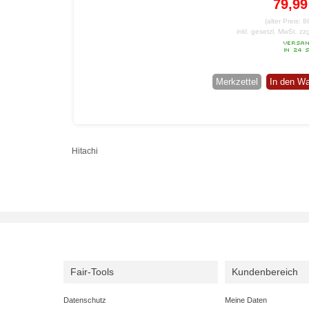
79,9
(alter Preis: 
inkl. gesetzl. MwSt.
zz
Merkzettel
In den W
Hitachi
Fair-Tools
Kundenbereich
Datenschutz
Meine Daten