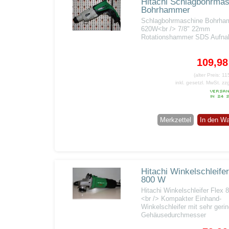
Hitachi Schlagbohrma
Bohrhammer
Schlagbohrmaschine Bohrha
620W<br /> 7/8" 22mm
Rotationshammer SDS Aufn
109,9
(alter Preis: 1
inkl. gesetzl. MwSt.
zz
Merkzettel
In den W
Hitachi Winkelschleifer
800 W
Hitachi Winkelschleifer Flex
<br /> Kompakter Einhand-
Winkelschleifer mit sehr ger
Gehäusedurchmesser