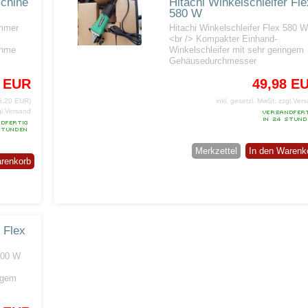
schine
Hitachi Winkelschleifer Fle
580 W
mmer
Hitachi Winkelschleifer Flex 580 
<br /> Kompakter Einhand-
ahme
Winkelschleifer mit sehr geringem
Gehäusedurchmesser
8 EUR
49,98 E
15,20 EUR)
inkl. gesetzl. MwSt.
zzgl.Ver
gl.Versand
Merkzettel
In den Warenk
arenkorb
 Flex
 800 W
ingem