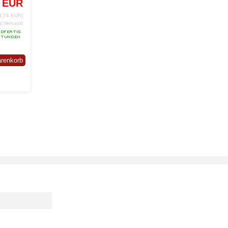
9 EUR
88,74 EUR)
gl.Versand
arenkorb