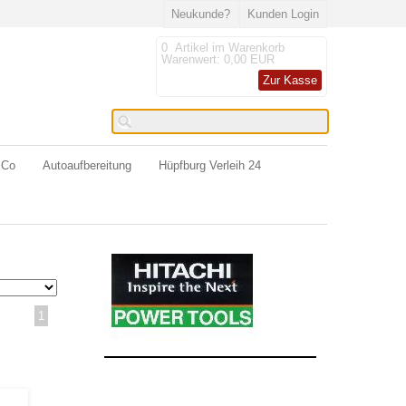
Neukunde?
Kunden Login
0
Artikel im Warenkorb
Warenwert:
0,00 EUR
Zur Kasse
 Co
Autoaufbereitung
Hüpfburg Verleih 24
1