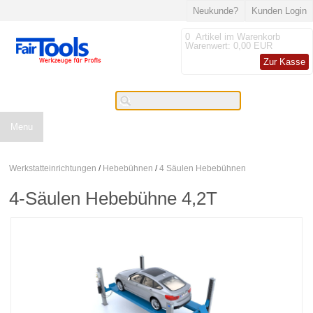
Neukunde?
Kunden Login
0
Artikel im Warenkorb
Warenwert:
0,00 EUR
Zur Kasse
Menu
Werkstatteinrichtungen
/
Hebebühnen
/
4 Säulen Hebebühnen
4-Säulen Hebebühne 4,2T