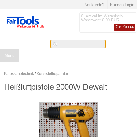
Neukunde?
Kunden Login
0
Artikel im Warenkorb
Warenwert:
0,00 EUR
Zur Kasse
Menu
Karosserietechnik
/
Kunststoffreparatur
Heißluftpistole 2000W Dewalt