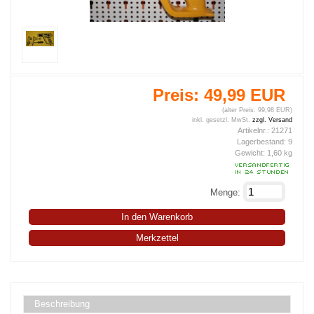
Preis:
49,99 EUR
(alter Preis: 99,98 EUR)
inkl. gesetzl. MwSt.
zzgl. Versand
Artikelnr.:
21271
Lagerbestand:
9
Gewicht:
1,60
kg
Menge:
In den Warenkorb
Merkzettel
Beschreibung