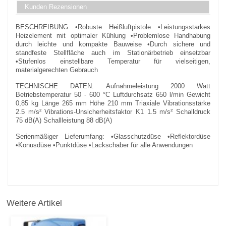
Kunden Rezensionen
BESCHREIBUNG •Robuste Heißluftpistole •Leistungsstarkes
Heizelement mit optimaler Kühlung •Problemlose Handhabung
durch leichte und kompakte Bauweise •Durch sichere und
standfeste Stellfläche auch im Stationärbetrieb einsetzbar
•Stufenlos einstellbare Temperatur für vielseitigen,
materialgerechten Gebrauch
TECHNISCHE DATEN: Aufnahmeleistung 2000 Watt
Betriebstemperatur 50 - 600 °C Luftdurchsatz 650 l/min Gewicht
0,85 kg Länge 265 mm Höhe 210 mm Triaxiale Vibrationsstärke
2.5 m/s² Vibrations-Unsicherheitsfaktor K1 1.5 m/s² Schalldruck
75 dB(A) Schallleistung 88 dB(A)
Serienmäßiger Lieferumfang: •Glasschutzdüse •Reflektordüse
•Konusdüse •Punktdüse •Lackschaber für alle Anwendungen
Weitere Artikel