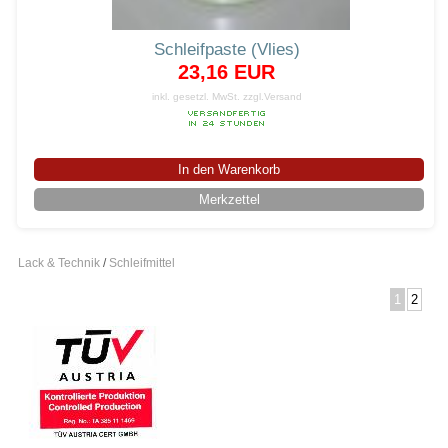
Schleifpaste (Vlies)
23,16 EUR
inkl. gesetzl. MwSt.
zzgl.Versand
In den Warenkorb
Merkzettel
Lack & Technik
/
Schleifmittel
1
2