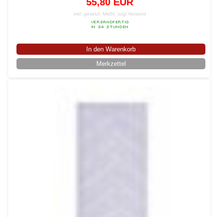
55,80 EUR
inkl. gesetzl. MwSt.
zzgl.Versand
In den Warenkorb
Merkzettel