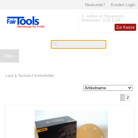
Neukunde?
Kunden Login
0
Artikel im Warenkorb
Warenwert:
0,00 EUR
Zur Kasse
Menu
Lack & Technik
/
Schleifmittel
1
2