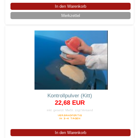
In den Warenkorb
Merkzettel
Kontrollpulver (Kitt)
22,68 EUR
inkl. gesetzl. MwSt.
zzgl.Versand
In den Warenkorb