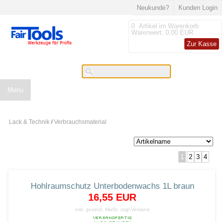
Neukunde?
Kunden Login
0
Artikel im Warenkorb
Warenwert:
0,00 EUR
Zur Kasse
Menu
Lack & Technik
/
Verbrauchsmaterial
1
2
3
4
Hohlraumschutz Unterbodenwachs 1L braun
16,55 EUR
inkl. gesetzl. MwSt.
zzgl.Versand