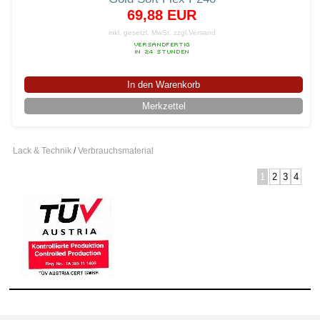
69,88 EUR
inkl. gesetzl. MwSt.
zzgl.Versand
In den Warenkorb
Merkzettel
Lack & Technik
/
Verbrauchsmaterial
1
2
3
4