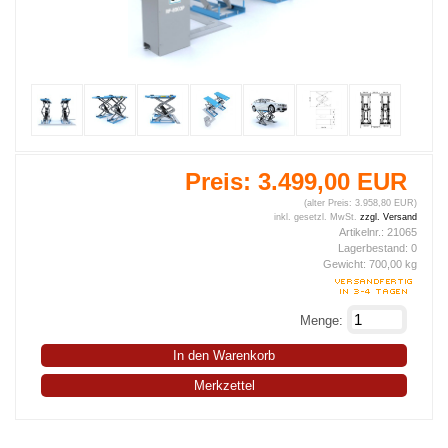
Preis:
3.499,00 EUR
(alter Preis: 3.958,80 EUR)
inkl. gesetzl. MwSt.
zzgl. Versand
Artikelnr.:
21065
Lagerbestand:
0
Gewicht:
700,00
kg
Menge:
In den Warenkorb
Merkzettel