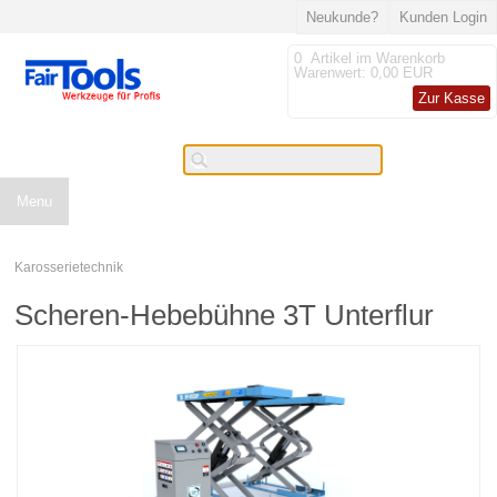
Neukunde?
Kunden Login
0
Artikel im Warenkorb
Warenwert:
0,00 EUR
Zur Kasse
Menu
Karosserietechnik
Scheren-Hebebühne 3T Unterflur