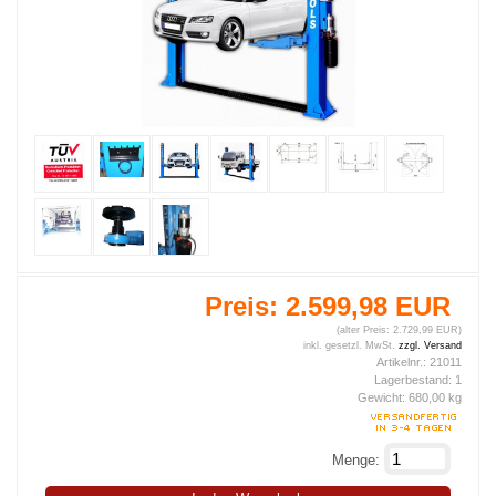
Preis:
2.599,98 EUR
(alter Preis: 2.729,99 EUR)
inkl. gesetzl. MwSt.
zzgl. Versand
Artikelnr.:
21011
Lagerbestand:
1
Gewicht:
680,00
kg
Menge: