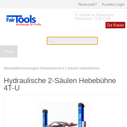
Neukunde?
Kunden Login
0
Artikel im Warenkorb
Warenwert:
0,00 EUR
Zur Kasse
Menu
Werkstatteinrichtungen
/
Hebebühnen
/
2 Säulen Hebebühnen
Hydraulische 2-Säulen Hebebühne
4T-U